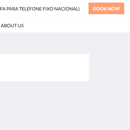
RIFA PARA TELEFONE FIXO NACIONAL)
BOOK NOW
ABOUT US
More
e
s
ry
ctions
ct Us