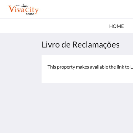
HOME
Livro de Reclamações
This property makes available the link to
L
Vivacity Porto
Praca Guilherme Gomes Fernandes 3
Porto Porto 4050 293
Portugal
+351 22 208 5831 (Tarifa para telefon