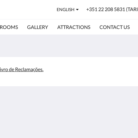
+351 22 208 5831 (TA
ENGLISH
ROOMS
GALLERY
ATTRACTIONS
CONTACT US
ivro de Reclamações.
5
Hom
Room
Galle
Attra
e fixo
Conta