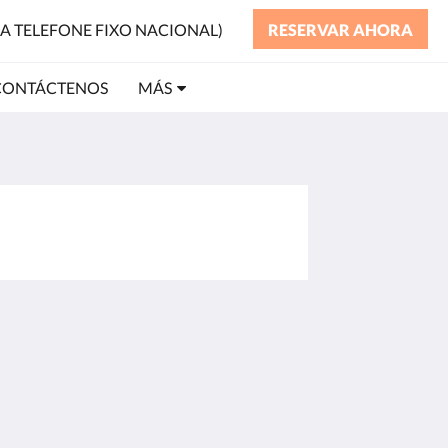
ARA TELEFONE FIXO NACIONAL)
RESERVAR AHORA
CONTÁCTENOS
MÁS
Más
a de inicio
aciones
ía de fotos
ciones
áctenos