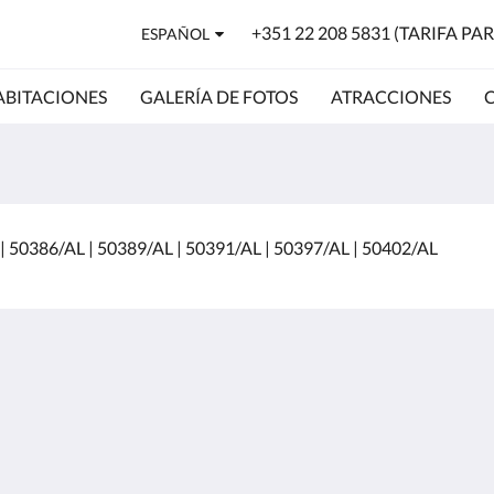
+351 22 208 5831 (TARIFA P
ESPAÑOL
ABITACIONES
GALERÍA DE FOTOS
ATRACCIONES
 | 50386/AL | 50389/AL | 50391/AL | 50397/AL | 50402/AL
5
Págin
Habit
Galer
Atrac
e fixo
Cont