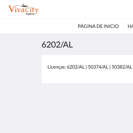
PÁGINA DE INICIO
H
6202/AL
Licenças: 6202/AL | 50374/AL | 50382/AL
Vivacity Porto
Praca Guilherme Gomes Fernandes 3
Porto Porto 4050 293
Portugal
+351 22 208 5831 (Tarifa para telefon