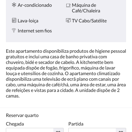
Comodidades
toque
Ar-condicionado
Máquina de
nos
Café/Chaleira
botões
«próxima»
Lava-loiça
TV Cabo/Satélite
e
«anterior».
Internet sem fios
Este apartamento disponibiliza produtos de higiene pessoal
gratuitos e inclui uma casa de banho privativa com
chuveiro, bidé e secador de cabelo. A kitchenette bem
equipada dispõe de fogão, frigorífico, máquina de lavar
louça e utensílios de cozinha. O apartamento climatizado
disponibiliza uma televisão de ecrã plano com canais por
cabo, uma máquina de café/chá, uma área de estar, uma área
de refeições e vistas para a cidade. A unidade dispõe de 2
camas.
Reservar quarto
Chegada
Partida